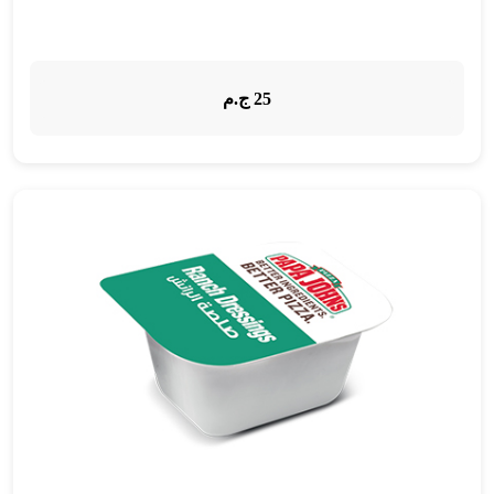
25 ج.م