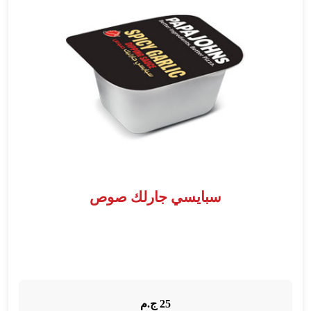
المقبلات
كرانشي بابادياس
السلطات
الصوص
المشروبات
الحلويات
الجودة
الفروع
خدمة العملاء
سبايسي جارلك صوص
25 ج.م