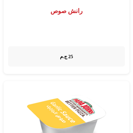
رانش صوص
25 ج.م